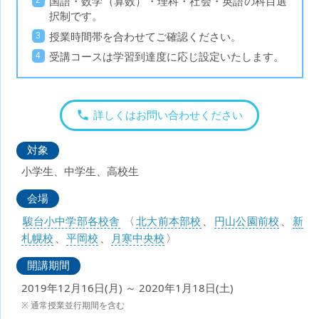
国語・数学（算数）・理科・社会・英語の科目選
択制です。
授業時間帯を合わせてご確認ください。
受講コースは学習到達度に応じ設定いたします。
詳しくはお問い合わせください
対象
小学生、中学生、高校生
会場
駿台小中学部各校舎
〈
北大前本部校
、
円山公園前校
、
新
札幌校
、
平岡校
、
月寒中央校
〉
開講期間
2019年12月16日(月) ～ 2020年1月18日(土)
通常授業並行期間を含む