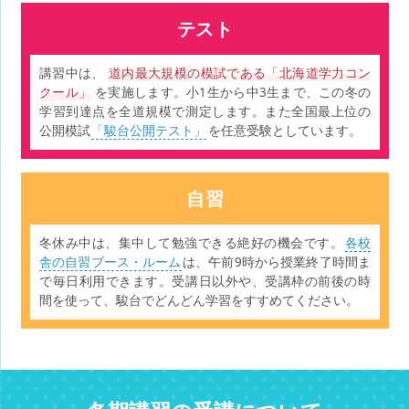
テスト
講習中は、
道内最大規模の模試である「北海道学力コン
クール」
を実施します。小1生から中3生まで、この冬の
学習到達点を全道規模で測定します。また全国最上位の
公開模試
「駿台公開テスト」
を任意受験としています。
自習
冬休み中は、集中して勉強できる絶好の機会です。
各校
舎の自習ブース・ルーム
は、午前9時から授業終了時間ま
で毎日利用できます。受講日以外や、受講枠の前後の時
間を使って、駿台でどんどん学習をすすめてください。