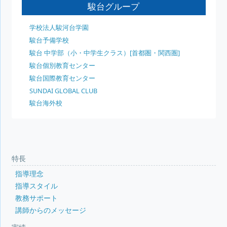
駿台グループ
学校法人駿河台学園
駿台予備学校
駿台 中学部（小・中学生クラス）[首都圏・関西圏]
駿台個別教育センター
駿台国際教育センター
SUNDAI GLOBAL CLUB
駿台海外校
特長
指導理念
指導スタイル
教務サポート
講師からのメッセージ