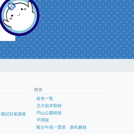
校舎
校舎一覧
北大前本部校
円山公園前校
・模試対策講座
平岡校
駿台中高一貫部 新札幌校