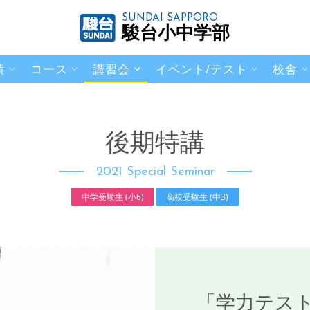
SUNDAI SAPPORO
駿台小中学部
績
コース
講習会
イベント/テスト
校舎
後期特講
2021 Special Seminar
中学受験生 (小6)
高校受験生 (中3)
「学力テスト