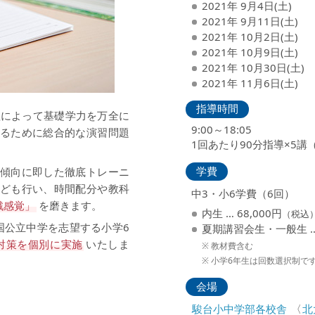
2021年 9月4日(土)
2021年 9月11日(土)
2021年 10月2日(土)
2021年 10月9日(土)
2021年 10月30日(土)
2021年 11月6日(土)
指導時間
理によって基礎学力を万全に
9:00～18:05
るために総合的な演習問題
1回あたり90分指導×5講
学費
傾向に即した徹底トレーニ
ども行い、時間配分や教科
中3・小6学費（6回）
戦感覚」
を磨きます。
内生 … 68,000円
（税込
国公立中学を志望する小学6
夏期講習会生・一般生 … 
対策を個別に実施
いたしま
教材費含む
小学6年生は回数選択制で
会場
駿台小中学部各校舎
〈
北