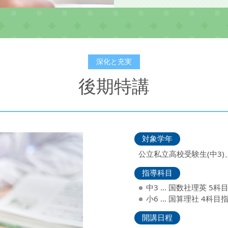
深化と充実
後期特講
対象学年
公立私立高校受験生(中3)
指導科目
中3 … 国数社理英 5科
小6 … 国算理社 4科目
開講日程