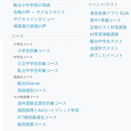
イベント/テスト
駿台小中学部の実績
合格の声 ～ サクセスボイス
発音改善アプリ ELSA
サクセスインタビュー
新中1準備コース
保護者の皆様の声
定期テスト対策講座
AI学習体験講座
コース
駿台中学生テスト
小学生コース
全国学力テスト
小学生対象コース
終了したイベント
中学生コース
公立中学生対象コース
私立中学生対象コース
高校生コース
駿台Diverse
高校個別コース
その他各種コース
道外受験志望生対象コース
個別指導とAIのハイブリッド学習
ICT個別最適化コース
集団授業コース