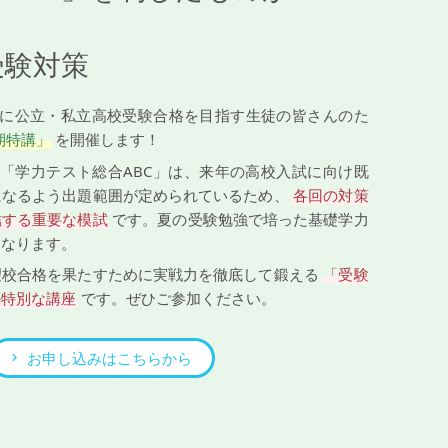
！
受験対策
に公立・私立高校受験合格を目指す生徒の皆さんのた
期特講」
を開催します！
「学力テスト総合ABC」は、来年の高校入試に向け既
になるよう出題範囲が定められているため、
各回の対策
結する重要な模試
です。夏の受験勉強で培った基礎学力
もなります。
望校合格を果たすために実戦力を徹底して鍛える
「受験
の特別な講座
です。ぜひご参加ください。
お申し込みはこちらから