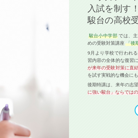
入試を制す
駿台の高校
駿台小中学部
では、主
めの受験対策講座
「後
9月より学校で行われる
習内容の全体的な復習
が来年の受験対策に直
を試す実戦的な機会に
後期特講は、来年の志
に強い駿台」ならでは