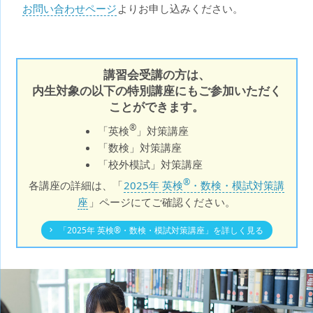
お問い合わせページ
よりお申し込みください。
講習会受講の方は、
内生対象の以下の特別講座にもご参加いただく
ことができます。
®
「英検
」対策講座
「数検」対策講座
「校外模試」対策講座
®
各講座の詳細は、「
2025年 英検
・数検・模試対策講
座
」ページにてご確認ください。
「2025年 英検®・数検・模試対策講座」を詳しく見る