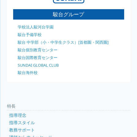
駿台グループ
学校法人駿河台学園
駿台予備学校
駿台 中学部（小・中学生クラス）[首都圏・関西圏]
駿台個別教育センター
駿台国際教育センター
SUNDAI GLOBAL CLUB
駿台海外校
特長
指導理念
指導スタイル
教務サポート