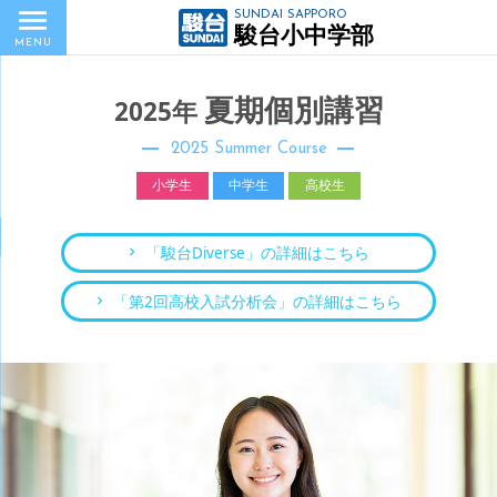
SUNDAI SAPPORO
駿台小中学部
MENU
夏期個別講習
2025年
2025 Summer Course
小学生
中学生
高校生
「駿台Diverse」の詳細はこちら
「第2回高校入試分析会」の詳細はこちら