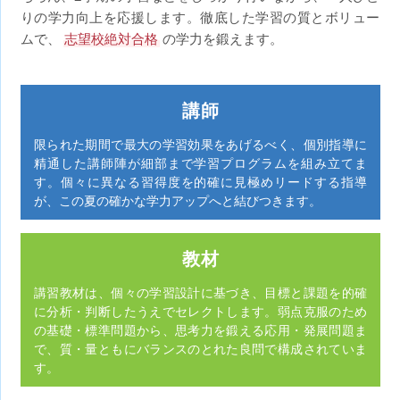
りの学力向上を応援します。徹底した学習の質とボリュー
ムで、
志望校絶対合格
の学力を鍛えます。
講師
限られた期間で最大の学習効果をあげるべく、個別指導に
精通した講師陣が細部まで学習プログラムを組み立てま
す。個々に異なる習得度を的確に見極めリードする指導
が、この夏の確かな学力アップへと結びつきます。
教材
講習教材は、個々の学習設計に基づき、目標と課題を的確
に分析・判断したうえでセレクトします。弱点克服のため
の基礎・標準問題から、思考力を鍛える応用・発展問題ま
で、質・量ともにバランスのとれた良問で構成されていま
す。